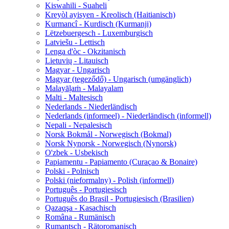
Kiswahili - Suaheli
Kreyòl ayisyen - Kreolisch (Haitianisch)
Kurmancî - Kurdisch (Kurmanji)
Lëtzebuergesch - Luxemburgisch
Latviešu - Lettisch
Lenga d'òc - Okzitanisch
Lietuvių - Litauisch
Magyar - Ungarisch
Magyar (tegeződő) - Ungarisch (umgänglich)
Malayāḷaṁ - Malayalam
Malti - Maltesisch
Nederlands - Niederländisch
Nederlands (informeel) - Niederländisch (informell)
Nepali - Nepalesisch
Norsk Bokmål - Norwegisch (Bokmal)
Norsk Nynorsk - Norwegisch (Nynorsk)
O'zbek - Usbekisch
Papiamentu - Papiamento (Curaçao & Bonaire)
Polski - Polnisch
Polski (nieformalny) - Polish (informell)
Português - Portugiesisch
Português do Brasil - Portugiesisch (Brasilien)
Qazaqşa - Kasachisch
Româna - Rumänisch
Rumantsch - Rätoromanisch