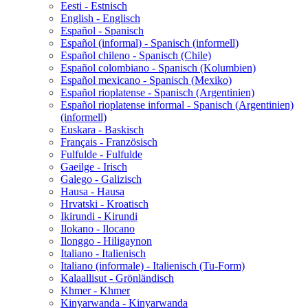
Eesti - Estnisch
English - Englisch
Español - Spanisch
Español (informal) - Spanisch (informell)
Español chileno - Spanisch (Chile)
Español colombiano - Spanisch (Kolumbien)
Español mexicano - Spanisch (Mexiko)
Español rioplatense - Spanisch (Argentinien)
Español rioplatense informal - Spanisch (Argentinien)
(informell)
Euskara - Baskisch
Français - Französisch
Fulfulde - Fulfulde
Gaeilge - Irisch
Galego - Galizisch
Hausa - Hausa
Hrvatski - Kroatisch
Ikirundi - Kirundi
Ilokano - Ilocano
Ilonggo - Hiligaynon
Italiano - Italienisch
Italiano (informale) - Italienisch (Tu-Form)
Kalaallisut - Grönländisch
Khmer - Khmer
Kinyarwanda - Kinyarwanda