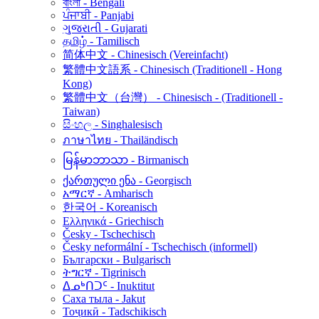
বাংলা - Bengali
ਪੰਜਾਬੀ - Panjabi
ગુજરાતી - Gujarati
தமிழ் - Tamilisch
简体中文 - Chinesisch (Vereinfacht)
繁體中文語系 - Chinesisch (Traditionell - Hong
Kong)
繁體中文（台灣） - Chinesisch - (Traditionell -
Taiwan)
සිංහල - Singhalesisch
ภาษาไทย - Thailändisch
မြန်မာဘာသာ - Birmanisch
ქართული ენა - Georgisch
አማርኛ - Amharisch
한국어 - Koreanisch
Ελληνικά - Griechisch
Česky - Tschechisch
Česky neformální - Tschechisch (informell)
Български - Bulgarisch
ትግርኛ - Tigrinisch
ᐃᓄᒃᑎᑐᑦ - Inuktitut
Саха тыла - Jakut
Тоҷикӣ - Tadschikisch