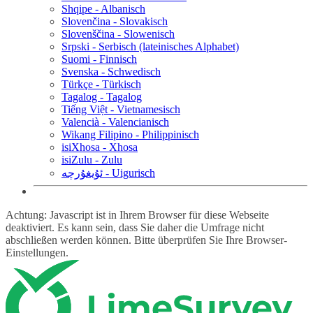
Shqipe - Albanisch
Slovenčina - Slovakisch
Slovenščina - Slowenisch
Srpski - Serbisch (lateinisches Alphabet)
Suomi - Finnisch
Svenska - Schwedisch
Türkçe - Türkisch
Tagalog - Tagalog
Tiếng Việt - Vietnamesisch
Valencià - Valencianisch
Wikang Filipino - Philippinisch
isiXhosa - Xhosa
isiZulu - Zulu
ئۇيغۇرچە - Uigurisch
Achtung: Javascript ist in Ihrem Browser für diese Webseite
deaktiviert. Es kann sein, dass Sie daher die Umfrage nicht
abschließen werden können. Bitte überprüfen Sie Ihre Browser-
Einstellungen.