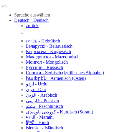
Sprache auswählen
Deutsch - Deutsch
zurück
עברית - Hebräisch
Беларускі - Belarussisch
Кыргызча - Kirgiesisch
Македонски - Mazedonisch
Монгол - Mongolisch
Русский - Russisch
Српски - Serbisch (kyrillisches Alphabet)
հայերեն - Armenisch (Osten)
اردو - Urdu
دری - Dari
عَرَبيْ - Arabisch
فارسی - Persisch
پښتو - Paschtunisch
کوردیی ناوەندی - Kurdisch (Sorani)
मराठी - Marathi
हिन्दी - Hindi
íslenska - Isländisch