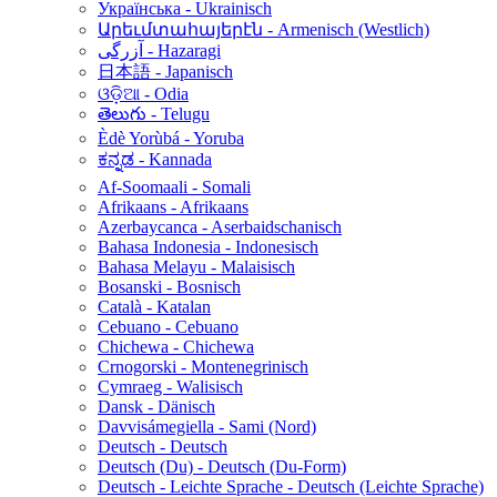
Українська - Ukrainisch
Արեւմտահայերէն - Armenisch (Westlich)
آزرگی - Hazaragi
日本語 - Japanisch
ଓଡ଼ିଆ - Odia
తెలుగు - Telugu
Èdè Yorùbá - Yoruba
ಕನ್ನಡ - Kannada
Af-Soomaali - Somali
Afrikaans - Afrikaans
Azerbaycanca - Aserbaidschanisch
Bahasa Indonesia - Indonesisch
Bahasa Melayu - Malaisisch
Bosanski - Bosnisch
Català - Katalan
Cebuano - Cebuano
Chichewa - Chichewa
Crnogorski - Montenegrinisch
Cymraeg - Walisisch
Dansk - Dänisch
Davvisámegiella - Sami (Nord)
Deutsch - Deutsch
Deutsch (Du) - Deutsch (Du-Form)
Deutsch - Leichte Sprache - Deutsch (Leichte Sprache)